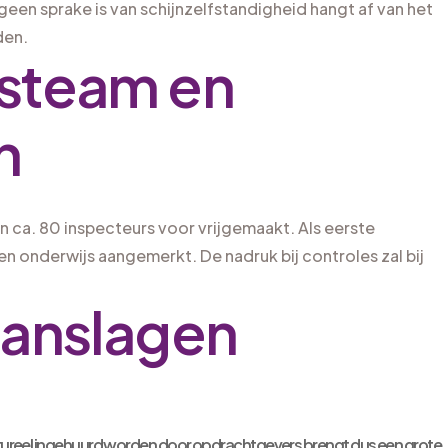
geen sprake is van schijnzelfstandigheid hangt af van het
den.
steam en
n
n ca. 80 inspecteurs voor vrijgemaakt. Als eerste
n onderwijs aangemerkt. De nadruk bij controles zal bij
aanslagen
uctureel ingehuurd worden door opdrachtgevers brengt dus een grote