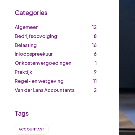
Categories
Algemeen
12
Bedrijfsopvolging
8
Belasting
16
Inloopspreekuur
6
Onkostenvergoedingen
1
Praktijk
9
Regel- en wetgeving
11
Van der Lans Accountants
2
Tags
ACCOUNTANT