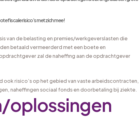
te fiscale risico’s met zich mee!
is van de belasting en premies/werkgeverslasten die
en betaald vermeerderd met een boete en
n opdrachtgever zal de naheffing aan de opdrachtgever
id ook risico’s op het gebied van vaste arbeidscontracten,
n, naheffingen sociaal fonds en doorbetaling bij ziekte.
n/oplossingen