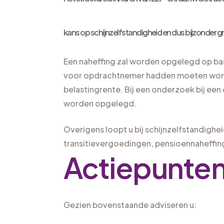
kans op schijnzelfstandigheid en dus bijzonder gro
Een naheffing zal worden opgelegd op bas
voor opdrachtnemer hadden moeten word
belastingrente. Bij een onderzoek bij ee
worden opgelegd.
Overigens loopt u bij schijnzelfstandighe
transitievergoedingen, pensioennaheffinge
Actiepunte
Gezien bovenstaande adviseren u: