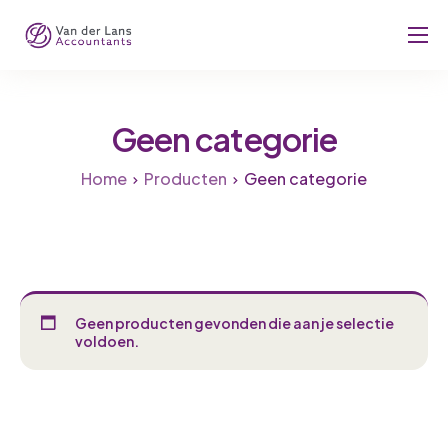
Over ons
Diensten
Geen categorie
Nieuws & Tips
Home
Producten
Geen categorie
Vacatures
Contact
Geen producten gevonden die aan je selectie
voldoen.