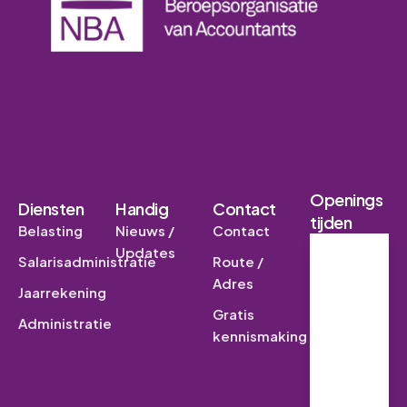
Openings
Diensten
Handig
Contact
tijden
Belasting
Nieuws /
Contact
Updates
Salarisadministratie
Route /
Week
dagen
Adres
Jaarrekening
08:30
Gratis
-
Administratie
kennismaking
17:30
Weeke
nd