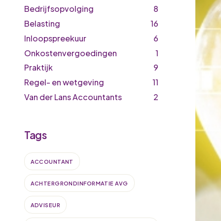
Bedrijfsopvolging
8
Belasting
16
Inloopspreekuur
6
Onkostenvergoedingen
1
Praktijk
9
Regel- en wetgeving
11
Van der Lans Accountants
2
Tags
ACCOUNTANT
ACHTERGRONDINFORMATIE AVG
ADVISEUR