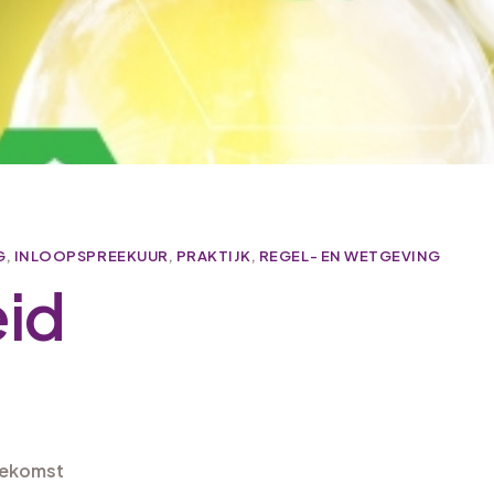
G
,
INLOOPSPREEKUUR
,
PRAKTIJK
,
REGEL- EN WETGEVING
id
oekomst