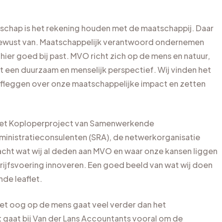
schap is het rekening houden met de maatschappij. Daar
s bewust van. Maatschappelijk verantwoord ondernemen
hier goed bij past. MVO richt zich op de mens en natuur,
t een duurzaam en menselijk perspectief. Wij vinden het
g afleggen over onze maatschappelijke impact en zetten
het Koploperproject van Samenwerkende
inistratieconsulenten (SRA), de netwerkorganisatie
ebracht wat wij al deden aan MVO en waar onze kansen liggen
drijfsvoering innoveren. Een goed beeld van wat wij doen
de leaflet.
 oog op de mens gaat veel verder dan het
 gaat bij Van der Lans Accountants vooral om de